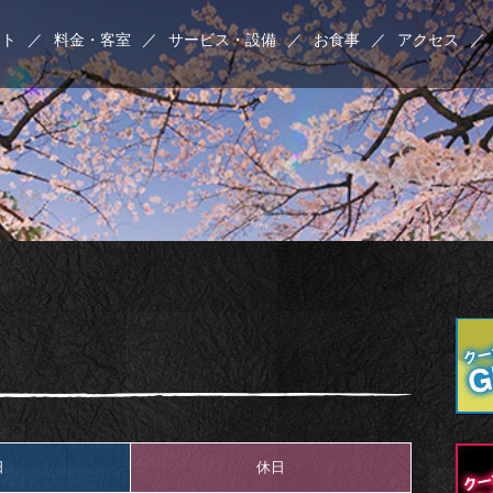
ント
／
料金・客室
／
サービス・設備
／
お食事
／
アクセス
／
日
休日