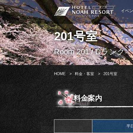
イベ
201号室
Room 201 / Dランク
HOME
>
料金・客室
>
201号室
料金案内
平