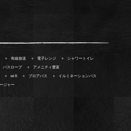
有線放送
電子レンジ
シャワートイレ
バスローブ
アメニティ豊富
wi-fi
ブロアバス
イルミネーションバス
ージャー