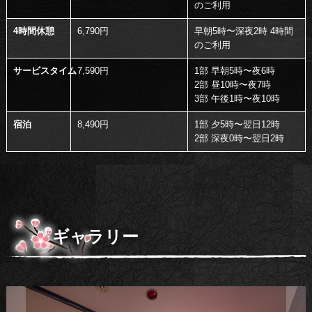
のご利用
4時間休憩
6,790円
早朝5時〜深夜2時 4時間
のご利用
サービスタイム
7,590円
1部 早朝5時〜夜6時
2部 昼10時〜夜7時
3部 午後1時〜夜10時
宿泊
8,490円
1部 夕5時〜翌日12時
2部 深夜0時〜翌日2時
ギャラリー