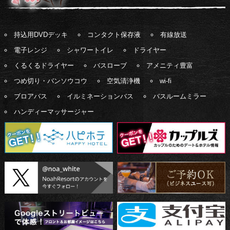
持込用DVDデッキ
コンタクト保存液
有線放送
電子レンジ
シャワートイレ
ドライヤー
くるくるドライヤー
バスローブ
アメニティ豊富
つめ切り・バンソウコウ
空気清浄機
wi-fi
ブロアバス
イルミネーションバス
バスルームミラー
ハンディーマッサージャー