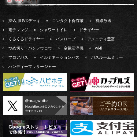
持込用DVDデッキ
コンタクト保存液
有線放送
電子レンジ
シャワートイレ
ドライヤー
くるくるドライヤー
バスローブ
アメニティ豊富
つめ切り・バンソウコウ
空気清浄機
wi-fi
ブロアバス
イルミネーションバス
バスルームミラー
ハンディーマッサージャー